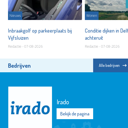
Nieuws
Wonen
nd
Inbraakgolf op parkeerplaats bij
Conditie dijken in Del
Vijfsluizen
achteruit
Redactie - 07-08-2026
Redactie - 07-08-2026
Bedrijven
Alle bedrijven
Irado
Bekijk de pagina