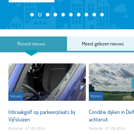
Recent nieuws
Meest gelezen nieuws
Nieuws
Wonen
Inbraakgolf op parkeerplaats bij
Conditie dijken in Del
Vijfsluizen
achteruit
Redactie - 07-08-2026
Redactie - 07-08-2026