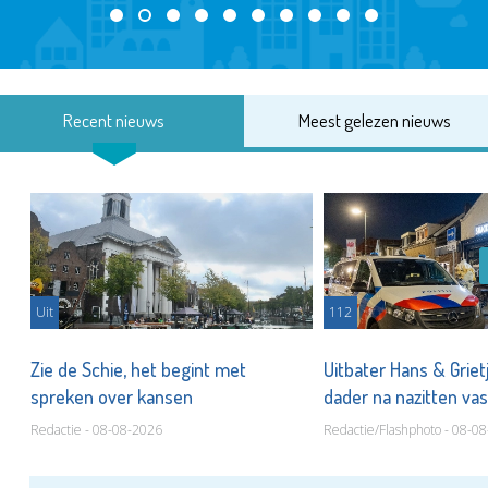
Recent nieuws
Meest gelezen nieuws
Uit
112
Zie de Schie, het begint met
Uitbater Hans & Griet
spreken over kansen
dader na nazitten va
Redactie - 08-08-2026
Redactie/Flashphoto - 08-0