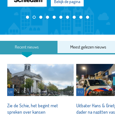
Bekijk de pagina
Recent nieuws
Meest gelezen nieuws
Uit
112
Zie de Schie, het begint met
Uitbater Hans & Griet
spreken over kansen
dader na nazitten va