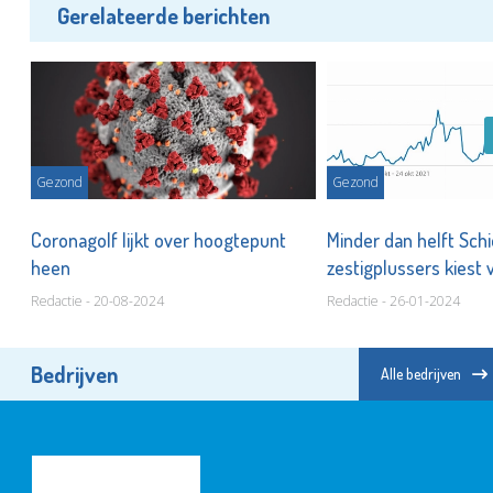
Gerelateerde berichten
Gezond
Gezond
,
Coronagolf lijkt over hoogtepunt
Minder dan helft Sc
heen
zestigplussers kiest 
Redactie - 20-08-2024
Redactie - 26-01-2024
Bedrijven
Alle bedrijven