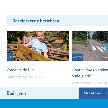
Gerelateerde berichten
Uit
Wonen
ns
Zomer in de tuin
'Churchillweg verdien
oude glorie'
Partnerbijdrage - 15-07-2026
Jeanine Postma - 27-06-202
Bedrijven
Alle bedrijven