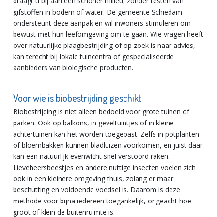
draagt u bij aan een schoner milieu, zonder resten van
gifstoffen in bodem of water. De gemeente Schiedam
ondersteunt deze aanpak en wil inwoners stimuleren om
bewust met hun leefomgeving om te gaan. Wie vragen heeft
over natuurlijke plaagbestrijding of op zoek is naar advies,
kan terecht bij lokale tuincentra of gespecialiseerde
aanbieders van biologische producten.
Voor wie is biobestrijding geschikt
Biobestrijding is niet alleen bedoeld voor grote tuinen of
parken. Ook op balkons, in geveltuintjes of in kleine
achtertuinen kan het worden toegepast. Zelfs in potplanten
of bloembakken kunnen bladluizen voorkomen, en juist daar
kan een natuurlijk evenwicht snel verstoord raken.
Lieveheersbeestjes en andere nuttige insecten voelen zich
ook in een kleinere omgeving thuis, zolang er maar
beschutting en voldoende voedsel is. Daarom is deze
methode voor bijna iedereen toegankelijk, ongeacht hoe
groot of klein de buitenruimte is.