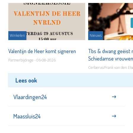
Winkelen
Nieuws
Valentijn de Heer komt signeren
Tbs & dwang geëist 
Schiedamse vrouwe
Partnerbijdrage - 06-08-2026
Cerberus/Frank van den Els
Lees ook
Vlaardingen24
Maassluis24