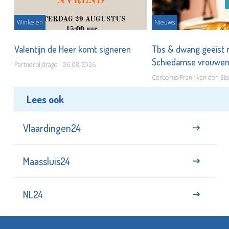
Winkelen
Nieuws
Valentijn de Heer komt signeren
Tbs & dwang geëist 
Schiedamse vrouwe
Partnerbijdrage - 06-08-2026
Cerberus/Frank van den Els
Lees ook
Vlaardingen24
Maassluis24
NL24