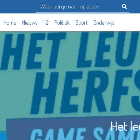
Home
Nieuws
112
Politiek
Sport
Onderwijs
Het le