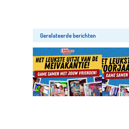
Gerelateerde berichten
Uit
Uit
Vier een onvergetelijke
Voorjaarsvaka
meivakantie bij Sir Winston
Fun & Game
Partnerbijdrage - 26-04-2026
Partnerbijdr