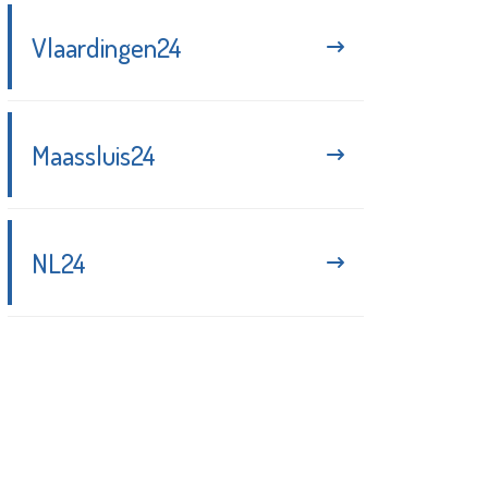
Vlaardingen24
Maassluis24
NL24
Blijf up-to-date