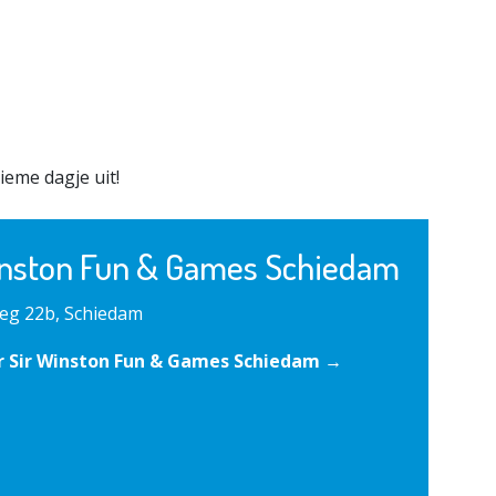
ieme dagje uit!
inston Fun & Games Schiedam
eg 22b, Schiedam
r Sir Winston Fun & Games Schiedam →