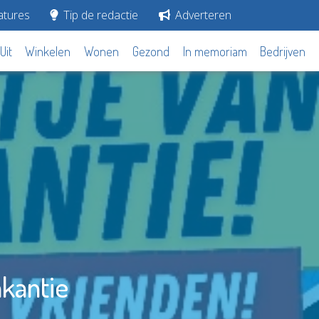
tures
Tip de redactie
Adverteren
Uit
Winkelen
Wonen
Gezond
In memoriam
Bedrijven
akantie