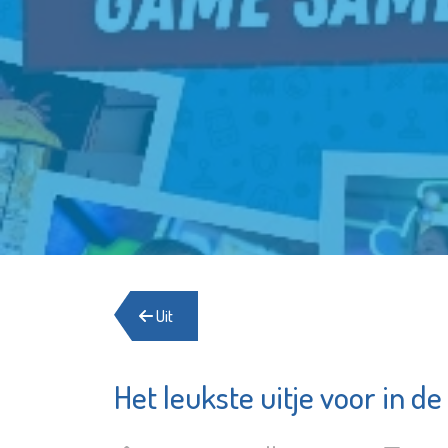
Uit
Het leukste uitje voor in d
Het Schiedams
Irado
Boekhuis