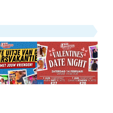
Uit
ntie bij Sir Winston
Bezorg jouw Valentijn topavond
s
bij SirWinston Fun&Games
age - 20-02-2026
Partnerbijdrage - 22-01-2026