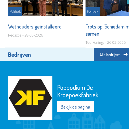
Politiek
Politiek
Wethouders geïnstalleerd
Trots op 'Schiedam 
dag
samen'
Redactie - 28-05-2026
Ted Konings - 26-05-2026
Bedrijven
Alle bedrijven
Poppodium De
Kroepoekfabriek
Bekijk de pagina