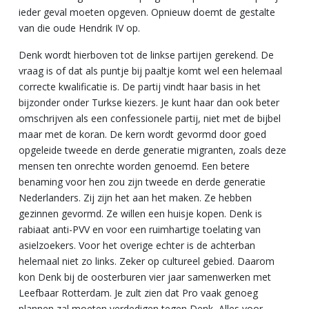
ieder geval moeten opgeven. Opnieuw doemt de gestalte
van die oude Hendrik IV op.
Denk wordt hierboven tot de linkse partijen gerekend. De
vraag is of dat als puntje bij paaltje komt wel een helemaal
correcte kwalificatie is. De partij vindt haar basis in het
bijzonder onder Turkse kiezers. Je kunt haar dan ook beter
omschrijven als een confessionele partij, niet met de bijbel
maar met de koran. De kern wordt gevormd door goed
opgeleide tweede en derde generatie migranten, zoals deze
mensen ten onrechte worden genoemd. Een betere
benaming voor hen zou zijn tweede en derde generatie
Nederlanders. Zij zijn het aan het maken. Ze hebben
gezinnen gevormd. Ze willen een huisje kopen. Denk is
rabiaat anti-PVV en voor een ruimhartige toelating van
asielzoekers. Voor het overige echter is de achterban
helemaal niet zo links. Zeker op cultureel gebied. Daarom
kon Denk bij de oosterburen vier jaar samenwerken met
Leefbaar Rotterdam. Je zult zien dat Pro vaak genoeg
plannen zal moeten verdedigen tegen Denk, Alles voor