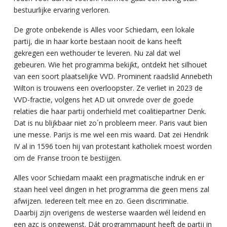
bestuurlijke ervaring verloren.
De grote onbekende is Alles voor Schiedam, een lokale
partij, die in haar korte bestaan nooit de kans heeft
gekregen een wethouder te leveren. Nu zal dat wel
gebeuren. Wie het programma bekijkt, ontdekt het silhouet
van een soort plaatselijke VVD. Prominent raadslid Annebeth
Wilton is trouwens een overloopster. Ze verliet in 2023 de
VVD-fractie, volgens het AD uit onvrede over de goede
relaties die haar partij onderhield met coalitiepartner Denk.
Dat is nu blijkbaar niet zo´n probleem meer. Paris vaut bien
une messe. Parijs is me wel een mis waard. Dat zei Hendrik
IV al in 1596 toen hij van protestant katholiek moest worden
om de Franse troon te bestijgen.
Alles voor Schiedam maakt een pragmatische indruk en er
staan heel veel dingen in het programma die geen mens zal
afwijzen. Iedereen telt mee en zo. Geen discriminatie.
Daarbij zijn overigens de westerse waarden wél leidend en
een azc is ongewenst. Dát programmapunt heeft de partij in