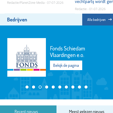
n
vechtpartij wordt g
Redactie/PlanetZone Media - 07-07-2026
Redactie - 01-07-2026
Bedrijven
Alle bedrijven
Fonds Schiedam
Vlaardingen e.o.
Bekijk de pagina
Recent nieuws
Meest gelezen nieuws