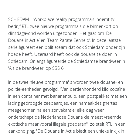
SCHIEDAM - 'Workplace reality programma’s' noemt tv-
bedrijf RTL twee nieuwe programma's die binnenkort op
dinsdagavond worden uitgezonden. Het gaat om 'De
Douane in Actie’ en ‘Team Parate Eenheid’. In deze laatste
serie figureert een politieteam dat ook Schiedam onder zijn
hoede heeft. Uiteraard heeft ook de douane te doen in
Schiedam. Onlangs figureerde de Schiedamse brandweer in
'Als de brandweer' op SBS 6.
In de twee nieuwe programma' s worden twee douane- en
politie-eenheden gevolgd. "Van dertienhonderd kilo cocaïne
in een container met bananenpulp, een postpakket met een
lading gedroogde zeepaardjes, een namaakdesignertas
meegenomen na een zonvakantie; elke dag weer
onderschept de Nederlandse Douane de meest vreemde,
exotische maar vooral illegale goederen", zo stelt RTL in een
aankondiging. "De Douane In Actie biedt een unieke inkijk in