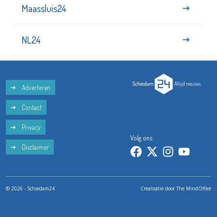
Maassluis24
NL24
Adverteren
Contact
Privacy
Volg ons:
Disclaimer
© 2026 - Schiedam24
Crealisatie door
The MindOffice