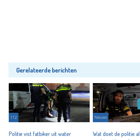
Gerelateerde berichten
112
Nieuws
Politie vist fatbiker uit water
Wat doet de politie a