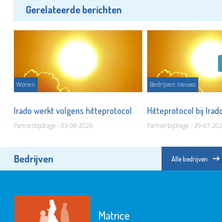
Gerelateerde berichten
Wonen
Bedrijven nieuws
Irado werkt volgens hitteprotocol
Hitteprotocol bij Ira
Partnerbijdrage - 03-08-2026
Partnerbijdrage - 29-07-20
Bedrijven
Alle bedrijven
Matrice