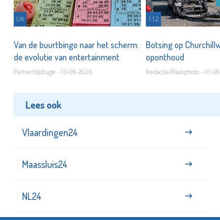
Uit
112
m
Van de buurtbingo naar het scherm:
Botsing op Churchill
de evolutie van entertainment
oponthoud
Partnerbijdrage - 10-08-2026
Redactie/Flashphoto - 10-0
Lees ook
Vlaardingen24
Maassluis24
NL24