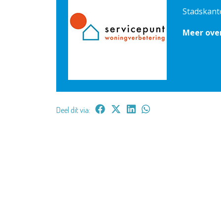
Stadskant
Meer ove
Deel dit via: