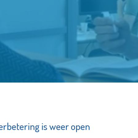
erbetering is weer open
Schuldhulpmaatje
tbegeleiding
Bekijk de pagina