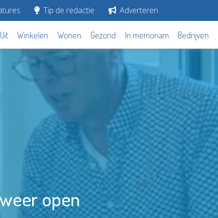
tures
Tip de redactie
Adverteren
Uit
Winkelen
Wonen
Gezond
In memoriam
Bedrijven
s weer open