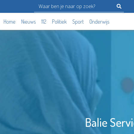
Home
Nieuws
112
Politiek
Sport
Onderwijs
Balie Serv