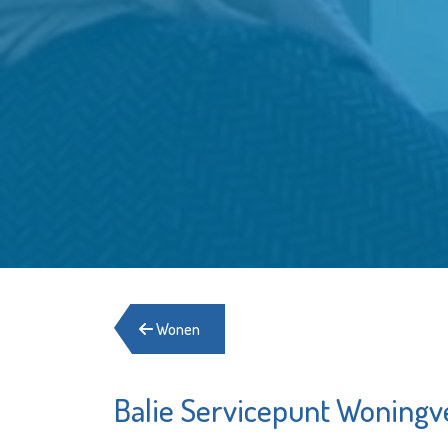
Wonen
Balie Servicepunt Woningv
Open Art
Matrice
Exchange
Uitvaar