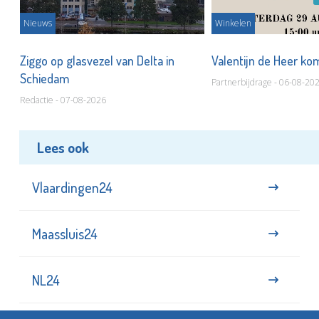
Nieuws
Winkelen
ot
Ziggo op glasvezel van Delta in
Valentijn de Heer ko
Schiedam
Partnerbijdrage - 06-08-20
Redactie - 07-08-2026
Lees ook
Vlaardingen24
Maassluis24
NL24