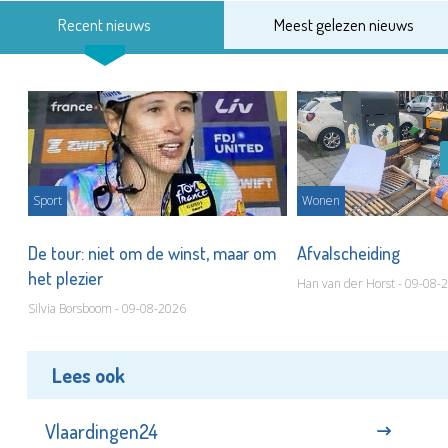
Recent nieuws
Meest gelezen nieuws
Sport
Wonen
De tour: niet om de winst, maar om
Afvalscheiding
het plezier
Han van der Horst - 09-08-
Silvia Borsboom - 09-08-2026
Lees ook
Vlaardingen24