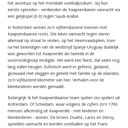
het avontuur op het mondiale voetbalpodium - bij hun
eerste optreden - verdienden de Kaapverdianen vannacht via
een gelijkspel (0-0) tegen Saudi-Arabië.
In Rotterdam wonen zo'n vijftienduizend mensen met
Kaapverdiaanse roots. Die leken vannacht tegen vieren
allemaal op straat te vinden, op het Heemraadsplein, toen
na het beëindigen van de wedstrijd Spanje-Uruguay duidelijk
was geworden tot Kaapverdië als tweede in de
voorrondegroep eindigde. Het werd een feest, dat velen nog
lang zullen heugen. Euforisch werd er gefeest, gedanst,
gezwaaid met vlaggen en gebeld met familie op de eilanden,
zo'n vijfduizend kilometer van hier. Verhalen voor de
kleinkinderen werden gemaakt.
Belangrijk: ik het Kaapverdiaanse team spelen zes spelers uit
Rotterdam. Of Schiedam, waar volgens de cijfers zo'n 1700
mensen afkomstig uit Kaapverdië - met kinderen en
kleinkinderen - wonen. De broers Duarte, Laros en Deroy,
speelden vannacht en leerden voetballen op het Frans