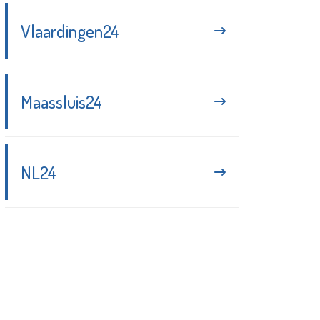
Vlaardingen24
Maassluis24
NL24
Blijf up-to-date