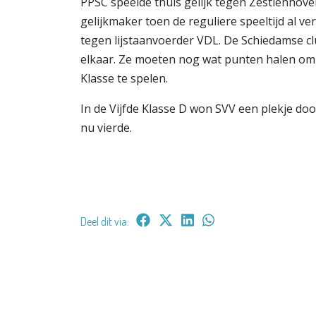
PPSC speelde thuis gelijk tegen Zestienhoven
gelijkmaker toen de reguliere speeltijd al v
tegen lijstaanvoerder VDL. De Schiedamse cl
elkaar. Ze moeten nog wat punten halen om 
Klasse te spelen.
In de Vijfde Klasse D won SVV een plekje door
nu vierde.
Deel dit via: