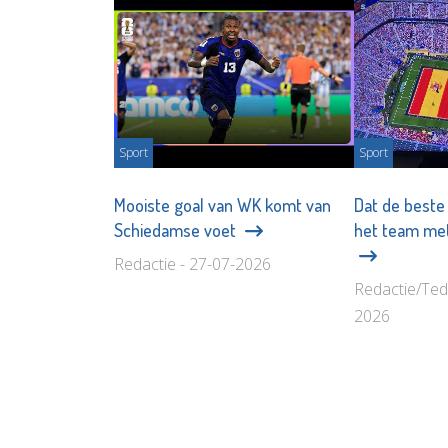
Sport
Sport
Mooiste goal van WK komt van
Dat de beste
Schiedamse voet
het team met
Redactie - 27-07-2026
Redactie/Ted
2026