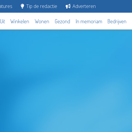
tures
Tip de redactie
Adverteren
Uit
Winkelen
Wonen
Gezond
In memoriam
Bedrijven