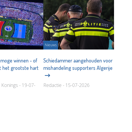
Nieuws
 moge winnen - of
Schiedammer aangehouden voor
 het grootste hart
mishandeling supporters Algerije
 Konings - 19-07-
Redactie - 15-07-2026