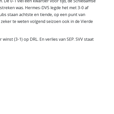
. De 0-1 viel een kwartier voor tijd, de Schiedamse
erstreken was. Hermes-DVS legde het met 3-0 af
ubs staan achtste en tiende, op een punt van
zeker te weten volgend seizoen ook in de Vierde
 winst (3-1) op DRL. En verlies van SEP. SVV staat