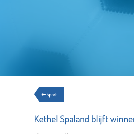
Sport
Kethel Spaland blijft winne
Stichting
Irado
Elckerlyc