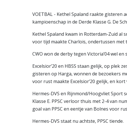
VOETBAL - Kethel Spaland raakte gisteren ac
kampioenschap in de Derde Klasse G. De Sch
Kethel Spaland kwam in Rotterdam-Zuid al sn
voor tijd maakte Charlois, ondertussen met 
CWO won de derby tegen Victoria’04 wel en s
Excelsior’20 en HBSS staan gelijk, op plek z
gisteren op Harga, wonnen de bezoekers met
voor rust maakte Excelsior’20 gelijk, en kor
Hermes-DVS en Rijnmond/Hoogvliet Sport sco
Klasse E. PPSC verloor thuis met 2-4 van n
goal van PPSC en eentje van Bolnes voor rust
Hermes-DVS staat nu achtste, PPSC tiende.