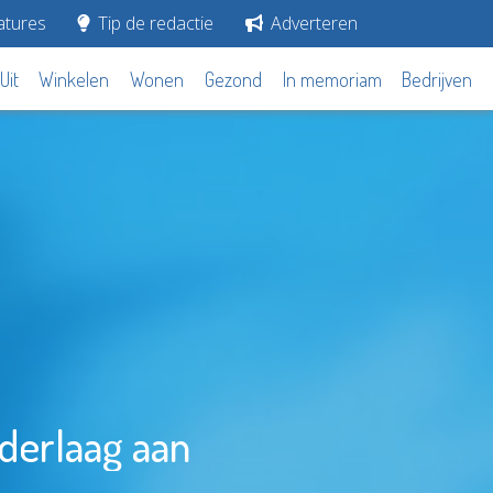
tures
Tip de redactie
Adverteren
Uit
Winkelen
Wonen
Gezond
In memoriam
Bedrijven
derlaag aan