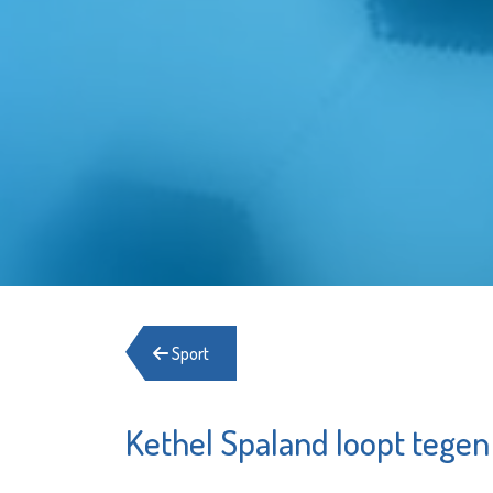
Sport
Kethel Spaland loopt tegen
De
Poppod
OproepCentrale
Kroepoe