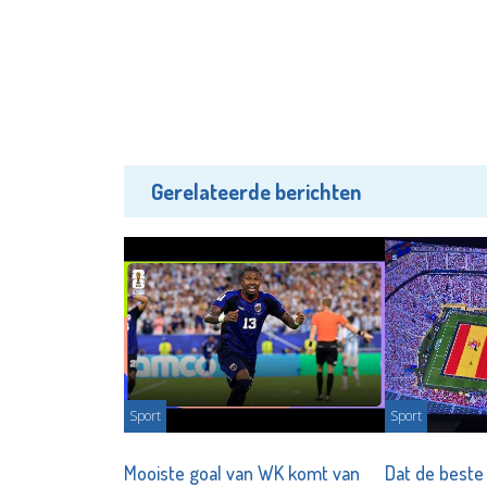
Gerelateerde berichten
Sport
Sport
Mooiste goal van WK komt van
Dat de beste