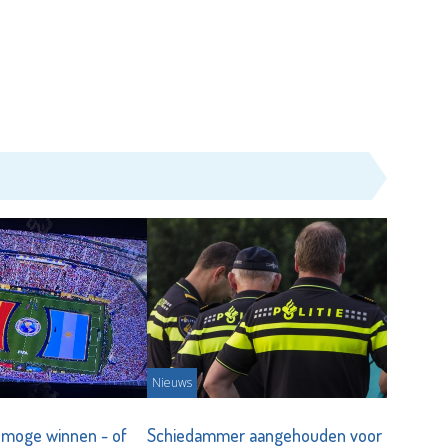
Nieuws
 moge winnen - of
Schiedammer aangehouden voor