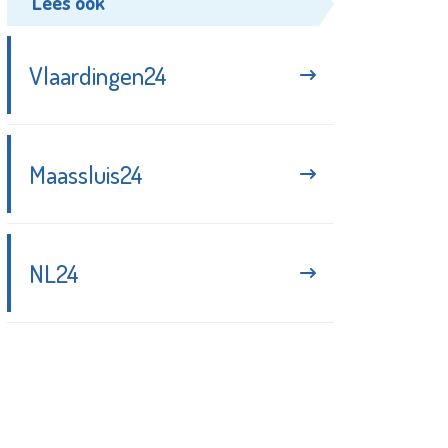
Lees ook
Vlaardingen24
Maassluis24
NL24
Blijf up-to-date