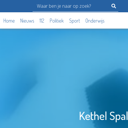
Home
Nieuws
112
Politiek
Sport
Onderwijs
Kethel Spa