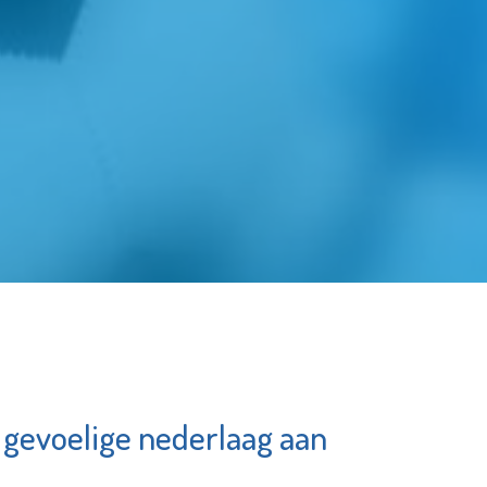
 gevoelige nederlaag aan
De Maatschappij
ium De
Departement
kfabriek