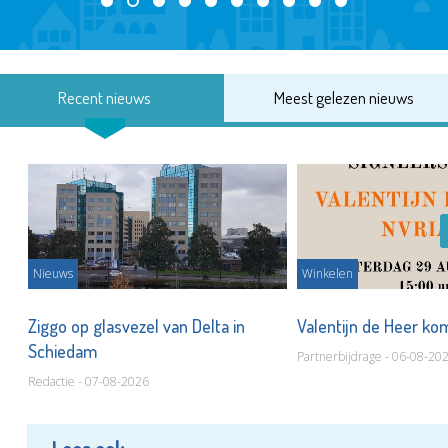
Recent nieuws
Meest gelezen nieuws
Nieuws
Winkelen
ot
Ziggo op glasvezel van Delta in
Valentijn de Heer ko
Schiedam
Partnerbijdrage - 06-08-20
Redactie - 07-08-2026