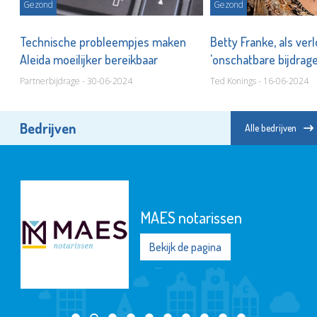
Gezond
Gezond
tty
Technische probleempjes maken
Betty Franke, als ve
Aleida moeilijker bereikbaar
'onschatbare bijdrag
Partnerbijdrage - 30-06-2024
Ted Konings - 16-06-2024
Bedrijven
Alle bedrijven
MAES notarissen
Bekijk de pagina