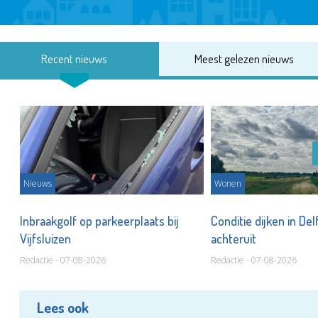
Recent nieuws
Meest gelezen nieuws
Nieuws
Wonen
Inbraakgolf op parkeerplaats bij
Conditie dijken in Del
Vijfsluizen
achteruit
Redactie - 07-08-2026
Redactie - 07-08-2026
Lees ook