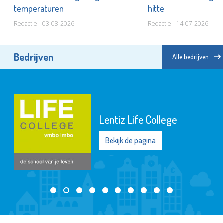
temperaturen
hitte
Redactie - 03-08-2026
Redactie - 14-07-2026
Bedrijven
Alle bedrijven
Lentiz Life College
Bekijk de pagina