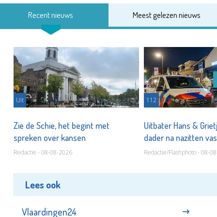
Recent nieuws
Meest gelezen nieuws
Uit
112
Zie de Schie, het begint met
Uitbater Hans & Griet
spreken over kansen
dader na nazitten va
Redactie - 08-08-2026
Redactie/Flashphoto - 08-0
Lees ook
Vlaardingen24