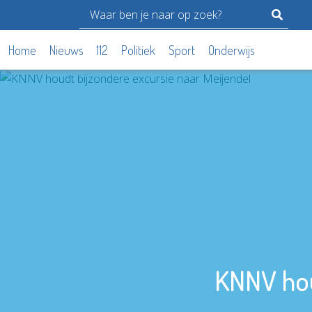
Home
Nieuws
112
Politiek
Sport
Onderwijs
KNNV hou