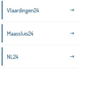
Vlaardingen24
Maassluis24
NL24
Blijf up-to-date