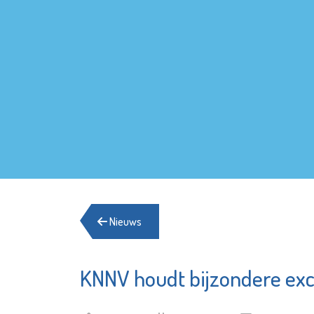
Nieuws
KNNV houdt bijzondere exc
Stedelijk
YETS Fo
Museum
Schiedam