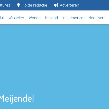
tures
Tip de redactie
Adverteren
Uit
Winkelen
Wonen
Gezond
In memoriam
Bedrijven
Meijendel