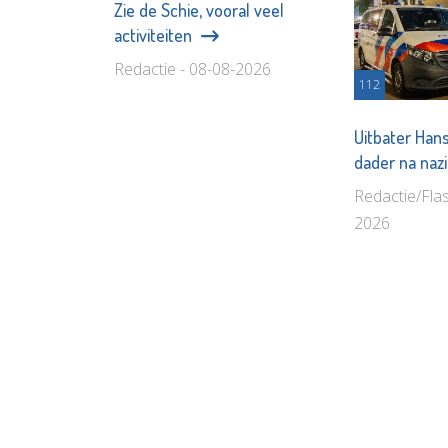
Zie de Schie, vooral veel
activiteiten
Redactie - 08-08-2026
112
Uitbater Hans
dader na naz
Redactie/Fla
2026