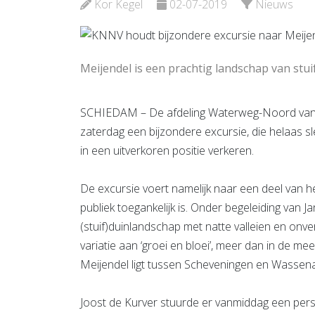
Bekijk d
Kor Kegel
02-07-2019
Nieuws
Bekijk de pagina
Meijendel is een prachtig landschap van stu
SCHIEDAM – De afdeling Waterweg-Noord van 
zaterdag een bijzondere excursie, die helaas sl
in een uitverkoren positie verkeren.
De excursie voert namelijk naar een deel van 
publiek toegankelijk is. Onder begeleiding van J
(stuif)duinlandschap met natte valleien en onv
variatie aan ‘groei en bloei’, meer dan in de m
Meijendel ligt tussen Scheveningen en Wassen
Joost de Kurver stuurde er vanmiddag een per