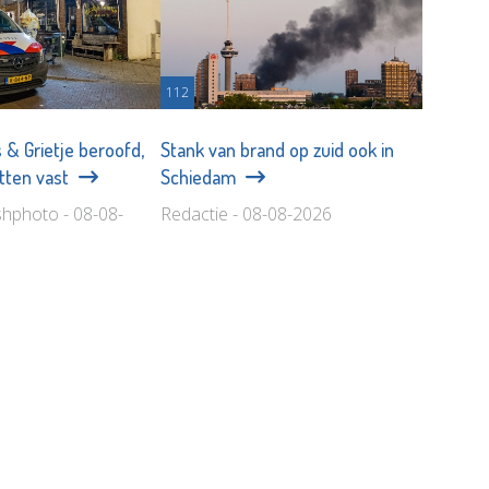
112
 & Grietje beroofd,
Stank van brand op zuid ook in
itten vast
Schiedam
shphoto - 08-08-
Redactie - 08-08-2026