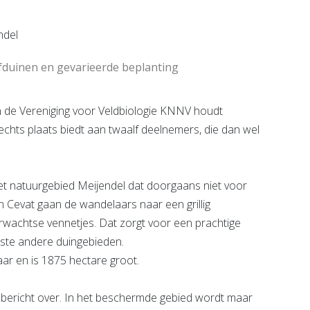
e pagina
Bekijk de pagina
ifduinen en gevarieerde beplanting
de Vereniging voor Veldbiologie KNNV houdt
echts plaats biedt aan twaalf deelnemers, die dan wel
het natuurgebied Meijendel dat doorgaans niet voor
an Cevat gaan de wandelaars naar een grillig
erwachtse vennetjes. Dat zorgt voor een prachtige
eeste andere duingebieden.
aar en is 1875 hectare groot.
sbericht over. In het beschermde gebied wordt maar