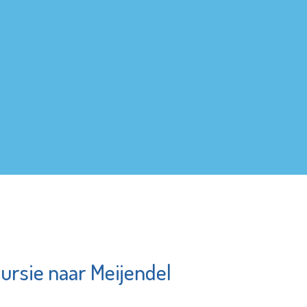
ursie naar Meijendel
Museum
undation
Vlaardingen