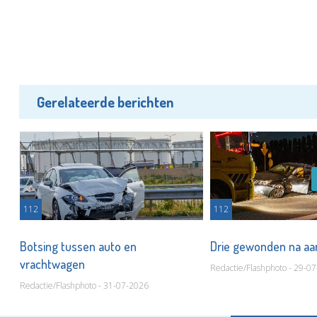
Gerelateerde berichten
112
112
t
Botsing tussen auto en
Drie gewonden na aa
vrachtwagen
Redactie/Flashphoto - 29-0
Redactie/Flashphoto - 31-07-2026