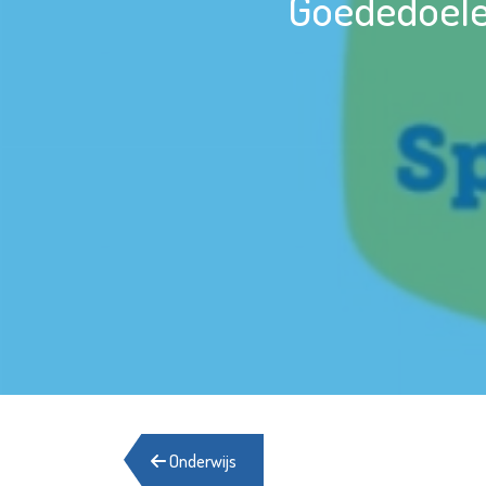
Goededoele
Onderwijs