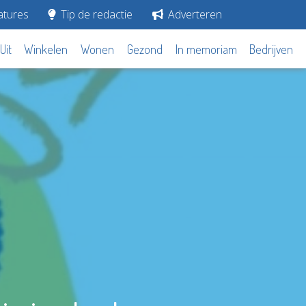
tures
Tip de redactie
Adverteren
Uit
Winkelen
Wonen
Gezond
In memoriam
Bedrijven