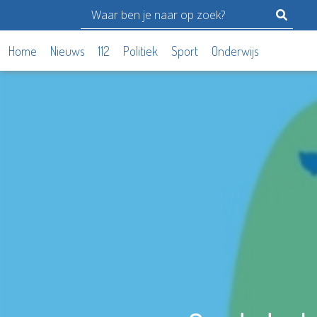
Home
Nieuws
112
Politiek
Sport
Onderwijs