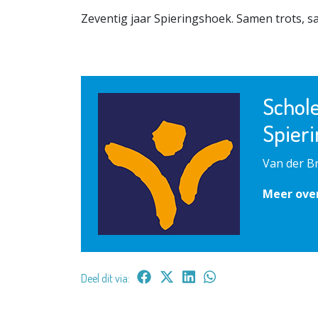
Zeventig jaar Spieringshoek. Samen trots, 
Schol
Spier
Van der B
Meer ove
Deel dit via: