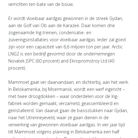
verrichten ten bate van de bouw.
Er wordt vloeibaar aardgas gewonnen in de streek Gydan,
aan de Golf van Ob aan de Karazee. Daar komen drie
zogenaamde lng-treinen, condensatie- en
zuiveringsinstallaties voor vloeibaar aardgas. Ieder zal goed
zijn voor een capaciteit van 6,6 miljoen ton per jaar. Arctic
LNG2 is een bedrijf gevormd door de ondernemingen
Novatek JSPC (60 procent) and Ekropromstroy Ltd (40
procent).
Mammoet gaat ver daarvandaan, en dichterbij, aan het werk.
In Belokamenka, bij Moermansk, wordt een werf ingericht –
met twee droogdokken – waar onderdelen voor de lng-
fabriek worden gemaakt, verzameld, geassembleerd en
geïnstalleerd. Van daaruit gaan de basisstukken naar Gydan,
naar het Utrenneyeveld, waar ze gaan dienen in de
verwerking van gewonnen vloeibaar aardgas. In vier jaar tijd
tilt Mammoet volgens planning in Belokamenka een half