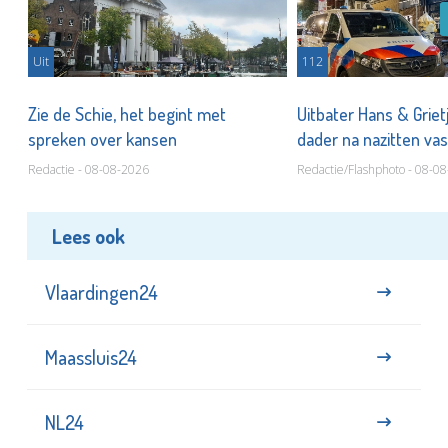
Uit
112
Zie de Schie, het begint met
Uitbater Hans & Griet
spreken over kansen
dader na nazitten va
Redactie - 08-08-2026
Redactie/Flashphoto - 08-0
Lees ook
Vlaardingen24
Maassluis24
NL24