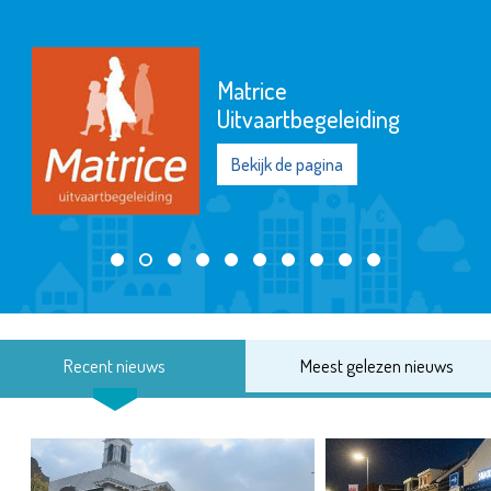
Matrice
Uitvaartbegeleiding
Bekijk de pagina
Recent nieuws
Meest gelezen nieuws