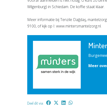
Vooraf aanmelden is niet nodig. U kunt zo binn
Wilgenburg) in Schiedam. De koffie staat klaar.
Meer informatie bij Tenzile Dağdaş, mantelzorg
9100, of kijk op I: www.mintersmantelzorg.nl.
Minte
Burgemees
Meer ove
Deel dit via: