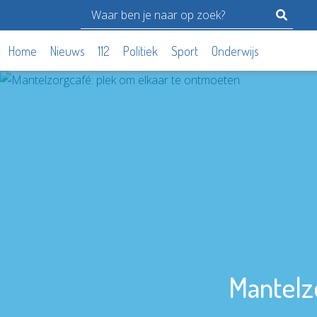
Home
Nieuws
112
Politiek
Sport
Onderwijs
Mantelz