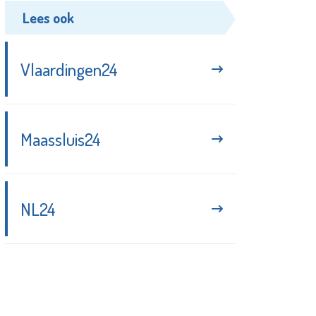
Lees ook
Vlaardingen24
Maassluis24
NL24
Blijf up-to-date