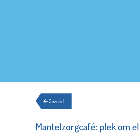
Gezond
Mantelzorgcafé: plek om e
Schole
YETS Foundation
Spierin