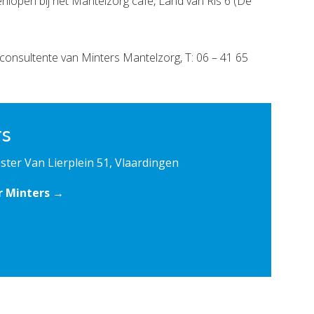
enlopen bij het Mantelzorg café, Land van Ris 6 (De
consultente van Minters Mantelzorg, T: 06 – 41 65
rs
ter Van Lierplein 51, Vlaardingen
r Minters →