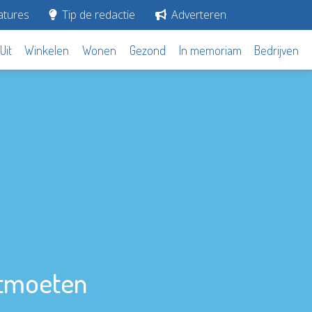
tures
Tip de redactie
Adverteren
Uit
Winkelen
Wonen
Gezond
In memoriam
Bedrijven
ntmoeten