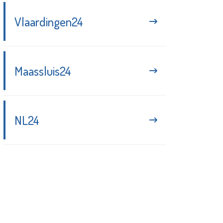
Vlaardingen24
Maassluis24
NL24
Blijf up-to-date