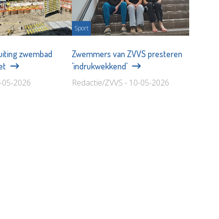
Sport
uiting zwembad
Zwemmers van ZVVS presteren
iet
'indrukwekkend'
3-05-2026
Redactie/ZVVS - 10-05-2026