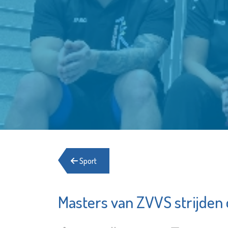
Sport
Masters van ZVVS strijden
Schiedam
Francis
Waterklaar
Bekijk d