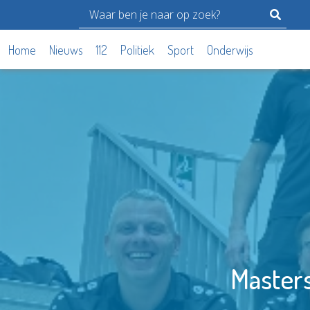
Home
Nieuws
112
Politiek
Sport
Onderwijs
Masters