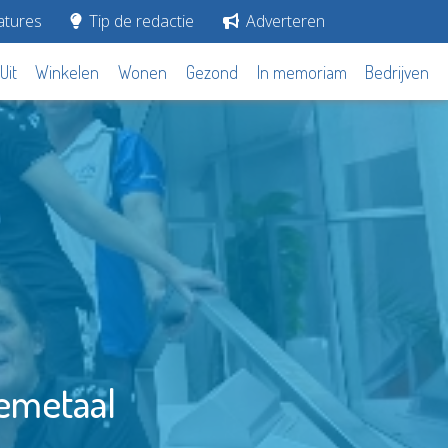
tures
Tip de redactie
Adverteren
Uit
Winkelen
Wonen
Gezond
In memoriam
Bedrijven
remetaal