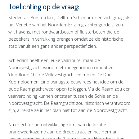
Toelichting op de vraag:
Steden als Amsterdam, Delft en Schiedam zien zich graag als
het Venetië van het Noorden. Er zijn grachtengordels, zo u
wilt havens, met rondvaartboten of fluisterboten die de
bezoekers in verrukking brengen omdat ze de historische
stad vanuit een gans ander perspectief zien.
Schiedam heeft een leuke vaarroute, maar de
Noordvestgracht wordt niet meegenomen omdat ze
‘doodloopt’ bij de Vellevestgracht en molen De Drie
Koornbloemen. Eind twintigste eeuw rees het idee om de
oude Raamgracht weer open te leggen. Via de Raam zou een
vaarverbinding kunnen ontstaan tussen de Schie en de
Noordvestgracht. De Raamgracht zou historisch verantwoord
zijn, al reikte ze in het plan niet tot aan de Noordvestgracht.
Nu er echter herontwikkeling komt van de locatie-
brandweerkazerne aan de Breedstraat en het Herman
Jansen-complex tussen de Zijlstraat en de Noordvest, kan