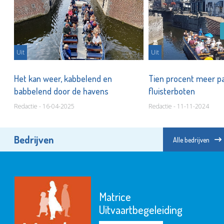
Uit
Uit
Het kan weer, kabbelend en
Tien procent meer p
babbelend door de havens
fluisterboten
Redactie - 16-04-2025
Redactie - 11-11-2024
Bedrijven
Alle bedrijven
Scholengemeenschap
Spieringshoek