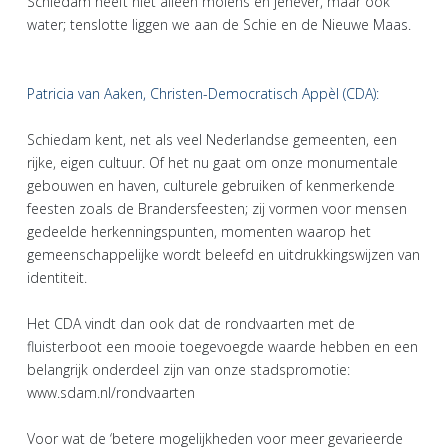
Schiedam heeft niet alleen molens en jenever, maar ook
water; tenslotte liggen we aan de Schie en de Nieuwe Maas.
Patricia van Aaken, Christen-Democratisch Appèl (CDA):
Schiedam kent, net als veel Nederlandse gemeenten, een
rijke, eigen cultuur. Of het nu gaat om onze monumentale
gebouwen en haven, culturele gebruiken of kenmerkende
feesten zoals de Brandersfeesten; zij vormen voor mensen
gedeelde herkenningspunten, momenten waarop het
gemeenschappelijke wordt beleefd en uitdrukkingswijzen van
identiteit.
Het CDA vindt dan ook dat de rondvaarten met de
fluisterboot een mooie toegevoegde waarde hebben en een
belangrijk onderdeel zijn van onze stadspromotie:
www.sdam.nl/rondvaarten
Voor wat de ‘betere mogelijkheden voor meer gevarieerde