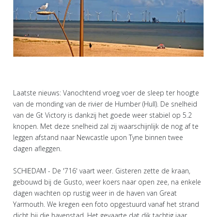
Laatste nieuws: Vanochtend vroeg voer de sleep ter hoogte
van de monding van de rivier de Humber (Hull). De snelheid
van de Gt Victory is dankzij het goede weer stabiel op 5.2
knopen. Met deze snelheid zal zij waarschijnlijk de nog af te
leggen afstand naar Newcastle upon Tyne binnen twee
dagen afleggen.
SCHIEDAM - De '716' vaart weer. Gisteren zette de kraan,
gebouwd bij de Gusto, weer koers naar open zee, na enkele
dagen wachten op rustig weer in de haven van Great
Yarmouth. We kregen een foto opgestuurd vanaf het strand
dicht bij die havenstad. Het gevaarte dat dik tachtig jaar