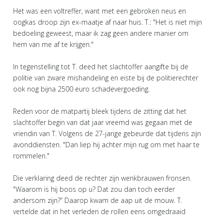
Het was een voltreffer, want met een gebroken neus en
oogkas droop zijn ex-maatje af naar huis. T.: "Het is niet mijn
bedoeling geweest, maar ik zag geen andere manier om
hem van me af te krijgen."
In tegenstelling tot T. deed het slachtoffer aangifte bij de
politie van zware mishandeling en eiste bij de politierechter
ook nog bijna 2500 euro schadevergoeding.
Reden voor de matpartij bleek tijdens de zitting dat het
slachtoffer begin van dat jaar vreemd was gegaan met de
vriendin van T. Volgens de 27-jarige gebeurde dat tijdens zijn
avonddiensten. "Dan liep hij achter mijn rug om met haar te
rommelen."
Die verklaring deed de rechter zijn wenkbrauwen fronsen.
"Waarom is hij boos op u? Dat zou dan toch eerder
andersom zijn?’’ Daarop kwam de aap uit de mouw. T.
vertelde dat in het verleden de rollen eens omgedraaid