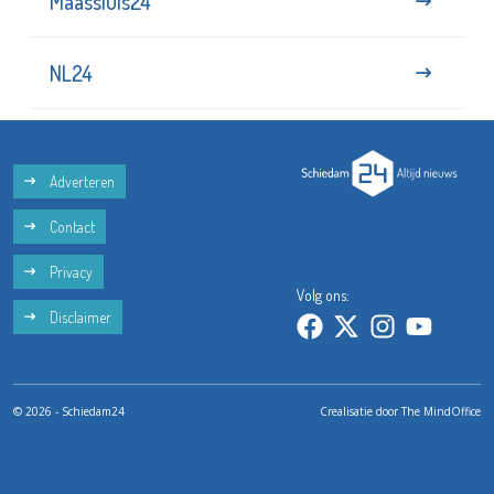
Maassluis24
NL24
Adverteren
Contact
Privacy
Volg ons:
Disclaimer
© 2026 - Schiedam24
Crealisatie door
The MindOffice