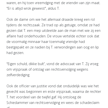
waren, en hij toen vreemdging met de vriendin van zijn maat.
"Er is altijd wrok geweest", aldus T.
Ook de dame om wie het allemaal draaide kreeg een rol
tijdens de rechtszaak. Ze trad op als getuige, omdat ze had
gezien dat T. een mep uitdeelde aan de man met wie zij een
affaire had onderhouden. De vrouw vertelde echter ook dat
de voormalig minnaar haar toenmalig vriendje had
beetgepakt en ze nadien bij T. verwondingen aan oog en lip
had gezien.
"Eigen schuld, dikke bult’’, vond de advocaat van T. Zij vroeg
om vrijspraak of ontslag van rechtsvervolging wegens
zelfverdediging.
Ook de officier van justitie vond dat onduidelijk was wie het
gevecht was begonnen en eiste vrijspraak, waarna de rechter
T. het voordeel van de twijfel gaf. Hij ontsloeg de
Schiedammer van rechtsvervolging en wees de schadeclaim