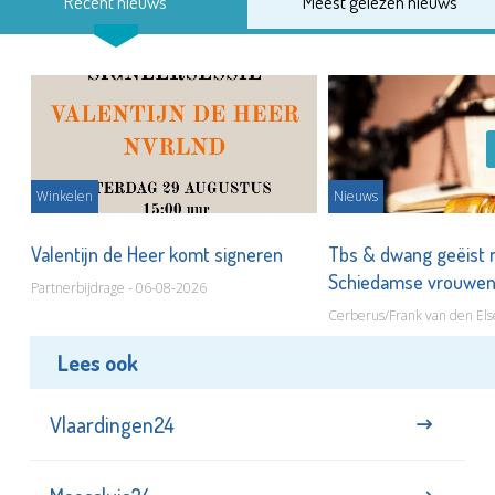
Recent nieuws
Meest gelezen nieuws
Winkelen
Nieuws
Valentijn de Heer komt signeren
Tbs & dwang geëist 
Schiedamse vrouwe
Partnerbijdrage - 06-08-2026
Cerberus/Frank van den Els
Lees ook
Vlaardingen24