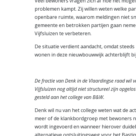
Veel bewoners vragen zich af hoe het mogelij
problemen kampt. Zij willen weten welke par
openbare ruimte, waarom meldingen niet sn
gemeente en betrokken partijen gaan nemen 
Vijfsluizen te verbeteren.
De situatie verdient aandacht, omdat steed
wonen in deze nieuwbouwwijk achterblijft bij
De fractie van Denk in de Vlaardingse raad wil
Vijfsluizen nog altijd niet structureel zijn opgelo
gesteld aan het college van B&W.
Denk wil nu van het college weten wat de act
meer of de klankbordgroep met bewoners nog
wordt ingevoerd en wanneer hierover duidel
alternatieve ontsluitingsweg voor het Bast