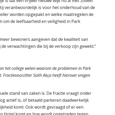
k is dat een vrijwel nieuwe wijk nu al met zoveel
tij verantwoordelijk is voor het onderhoud van de
eller worden opgepakt en welke maatregelen de
om de leefbaarheid en veiligheid in Park
s meer bewoners aangeven dat de kwaliteit van
 de verwachtingen die bij de verkoop zijn gewekt."
 van het college weten waarom de problemen in Park
st. Fractievoorzitter Salih Akça heeft hierover vragen
uele stand van zaken is. De fractie vraagt onder
 actief is, of betaald parkeren daadwerkelijk
ijkheid komt. Ook wordt gevraagd of er een
ion Hotel komt en hoe wordt opgetreden tegen