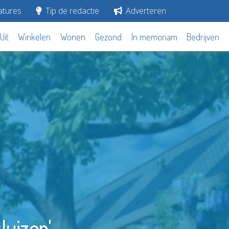
tures
Tip de redactie
Adverteren
Uit
Winkelen
Wonen
Gezond
In memoriam
Bedrijven
sluizen'