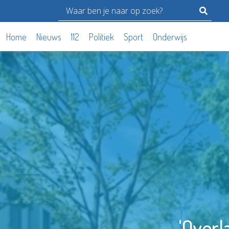
Home
Nieuws
112
Politiek
Sport
Onderwijs
'Overla