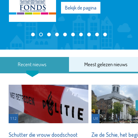
Bekijk de pagina
Recent nieuws
Meest gelezen nieuws
112
Uit
Schutter die vrouw doodschoot
Zie de Schie, het beg