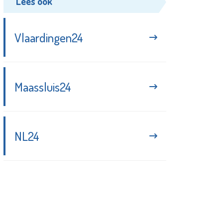
Lees ook
Vlaardingen24
Maassluis24
NL24
Blijf up-to-date