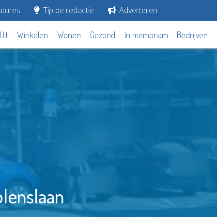
tures
Tip de redactie
Adverteren
Uit
Winkelen
Wonen
Gezond
In memoriam
Bedrijven
olenslaan