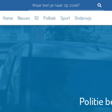
Home
Nieuws
112
Politiek
Sport
Onderwijs
Politie 