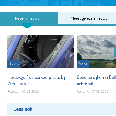
Recent nieuws
Meest gelezen nieuws
Nieuws
Wonen
Inbraakgolf op parkeerplaats bij
Conditie dijken in Del
Vijfsluizen
achteruit
Redactie - 07-08-2026
Redactie - 07-08-2026
Lees ook