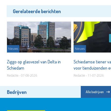
Gerelateerde berichten
Nieuws
Nieuws
Ziggo op glasvezel van Delta in
Schiedamse tiener va
Schiedam
voor tienduizenden e
Redactie - 07-08-2026
Redactie - 11-07-2026
Bedrijven
Alle bedrijven