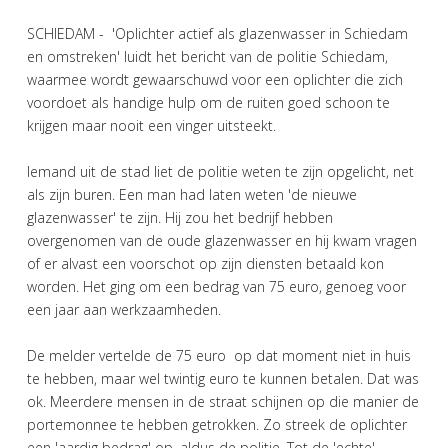
SCHIEDAM - 'Oplichter actief als glazenwasser in Schiedam
en omstreken' luidt het bericht van de politie Schiedam,
waarmee wordt gewaarschuwd voor een oplichter die zich
voordoet als handige hulp om de ruiten goed schoon te
krijgen maar nooit een vinger uitsteekt.
Iemand uit de stad liet de politie weten te zijn opgelicht, net
als zijn buren. Een man had laten weten 'de nieuwe
glazenwasser' te zijn. Hij zou het bedrijf hebben
overgenomen van de oude glazenwasser en hij kwam vragen
of er alvast een voorschot op zijn diensten betaald kon
worden. Het ging om een bedrag van 75 euro, genoeg voor
een jaar aan werkzaamheden.
De melder vertelde de 75 euro op dat moment niet in huis
te hebben, maar wel twintig euro te kunnen betalen. Dat was
ok. Meerdere mensen in de straat schijnen op die manier de
portemonnee te hebben getrokken. Zo streek de oplichter
een 'aardig bedrag' op, aldus de politie. Tot de 'echte'