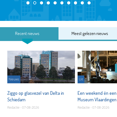
Recent nieuws
Meest gelezen nieuws
Nieuws
Uit
len
Ziggo op glasvezel van Delta in
Een weekend én een 
Schiedam
Museum Vlaardinge
Redactie - 07-08-2026
Redactie - 07-08-2026