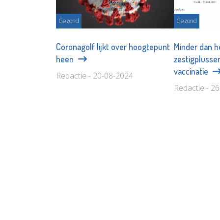
Gezond
Gezond
Coronagolf lijkt over hoogtepunt
Minder dan h
heen
zestigplusser
vaccinatie
Redactie - 20-08-2024
Redactie - 2