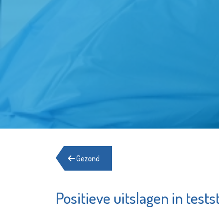
Gezond
Positieve uitslagen in tests
Servicepunt
Naut
Woningverbetering