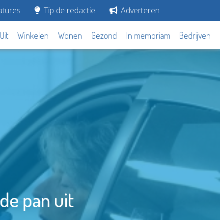
tures
Tip de redactie
Adverteren
Uit
Winkelen
Wonen
Gezond
In memoriam
Bedrijven
 de pan uit