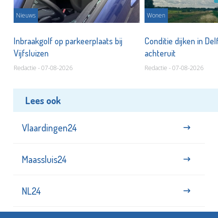
Nieuws
Wonen
Inbraakgolf op parkeerplaats bij
Conditie dijken in Del
Vijfsluizen
achteruit
Redactie - 07-08-2026
Redactie - 07-08-2026
Lees ook
Vlaardingen24
Maassluis24
NL24