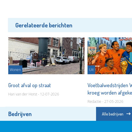
Gerelateerde berichten
Wonen
Uit
Groot afval op straat
Voetbalwedstrijden 
kroeg worden afgek
Han van der Horst - 12-07-2026
Redactie - 27-05-2026
Bedrijven
Alle bedrijven