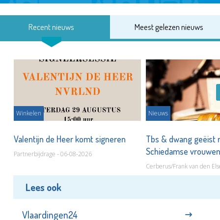
Recent nieuws
Meest gelezen nieuws
Winkelen
Nieuws
Valentijn de Heer komt signeren
Tbs & dwang geëist 
Schiedamse vrouwe
Partnerbijdrage - 06-08-2026
Cerberus/Frank van den Els
Lees ook
Vlaardingen24