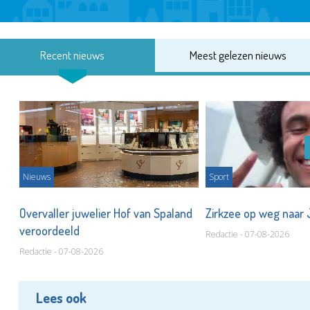
Recent nieuws
Meest gelezen nieuws
Nieuws
Sport
Overvaller juwelier Hof van Spaland
Zirkzee op weg naar
veroordeeld
Redactie - 07-08-2026
Redactie - 07-08-2026
Lees ook