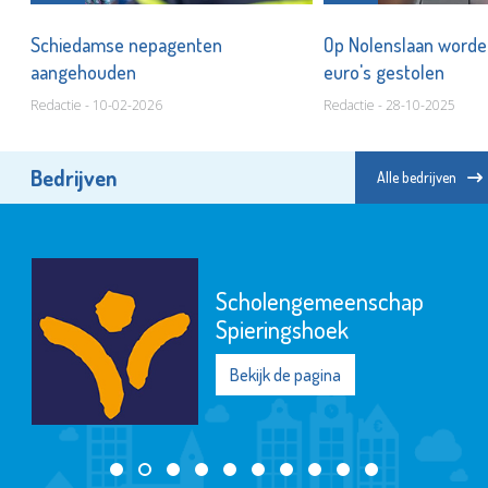
Schiedamse nepagenten
Op Nolenslaan worde
aangehouden
euro's gestolen
Redactie - 10-02-2026
Redactie - 28-10-2025
Bedrijven
Alle bedrijven
Scholengemeenschap
Spieringshoek
Bekijk de pagina