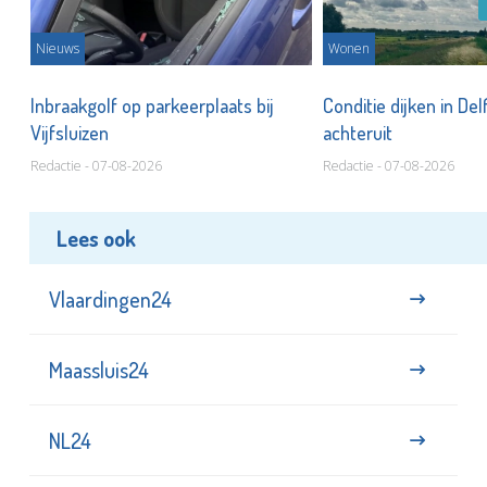
Nieuws
Wonen
Inbraakgolf op parkeerplaats bij
Conditie dijken in Del
Vijfsluizen
achteruit
Redactie - 07-08-2026
Redactie - 07-08-2026
Lees ook
Vlaardingen24
Maassluis24
NL24