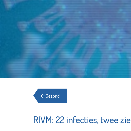
Gezond
RIVM: 22 infecties, twee 
Fran
Hospice de
Margriet
Beki