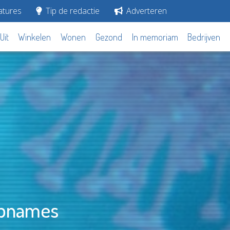
tures
Tip de redactie
Adverteren
Uit
Winkelen
Wonen
Gezond
In memoriam
Bedrijven
sopnames