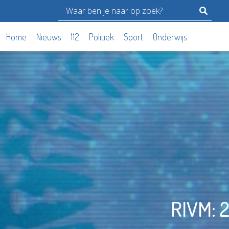
Home
Nieuws
112
Politiek
Sport
Onderwijs
RIVM: 2