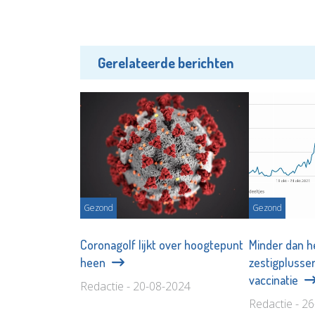
Gerelateerde berichten
Gezond
Gezond
Coronagolf lijkt over hoogtepunt
Minder dan h
heen
zestigplusser
vaccinatie
Redactie - 20-08-2024
Redactie - 2