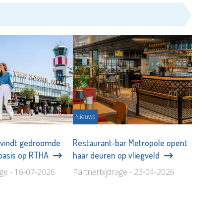
Nieuws
 vindt gedroomde
Restaurant-bar Metropole opent
sbasis op RTHA
haar deuren op vliegveld
age - 16-07-2026
Partnerbijdrage - 23-04-2026