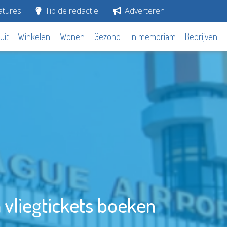
tures
Tip de redactie
Adverteren
Uit
Winkelen
Wonen
Gezond
In memoriam
Bedrijven
vliegtickets boeken