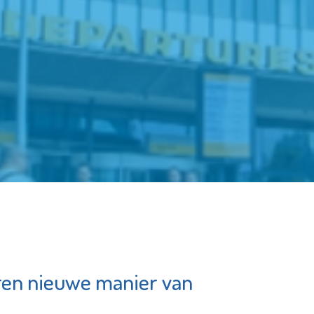
ren nieuwe manier van
Stedelijk
ife
Gymnasium