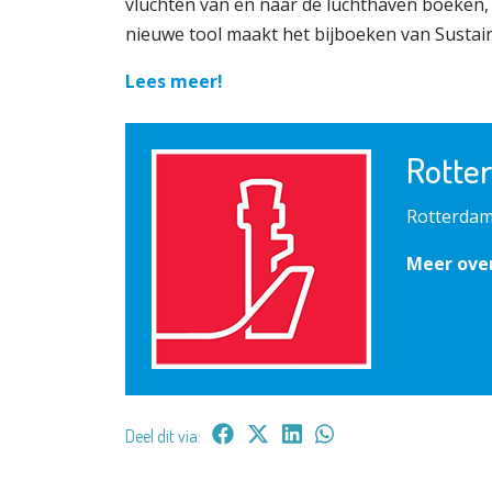
vluchten van en naar de luchthaven boeken
nieuwe tool maakt het bijboeken van Sustain
Lees meer!
Rotte
Rotterdam
Meer ove
Deel dit via: