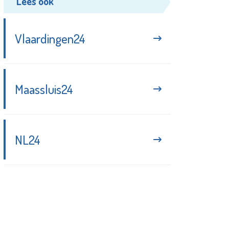
Lees ook
Vlaardingen24
Maassluis24
NL24
Blijf up-to-date