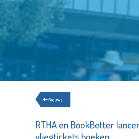
Nieuws
RTHA en BookBetter lance
Lentiz L
Pointer
College
vliegtickets boeken