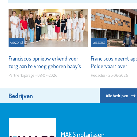
Gezond
Gezond
Franciscus opnieuw erkend voor
Franciscus neemt ap
zorg aan te vroeg geboren baby’s
Poldervaart over
Partnerbijdrage - 03-07-2026
Redactie - 26-06-2026
Bedrijven
Alle bedrijven
MAES notarissen