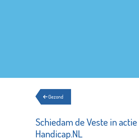
Gezond
Schiedam de Veste in actie
Energie
Pointer
Schied
Handicap.NL
Bekijk de pagina