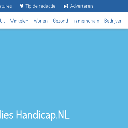
tures
Tip de redactie
Adverteren
Uit
Winkelen
Wonen
Gezond
In memoriam
Bedrijven
dies Handicap.NL