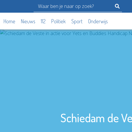
Home
Nieuws
112
Politiek
Sport
Onderwijs
Schiedam de Ves