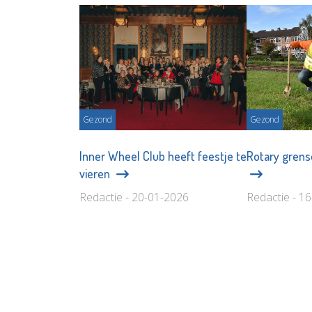
Gezond
Gezond
Inner Wheel Club heeft feestje te
Rotary grens
vieren
Redactie - 20-01-2026
Redactie - 1