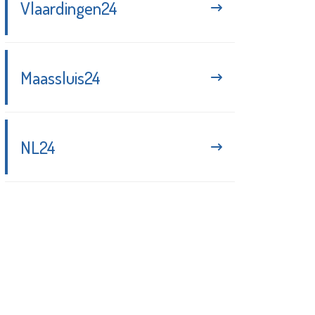
Vlaardingen24
Maassluis24
NL24
Blijf up-to-date