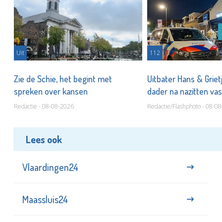
Uit
112
Zie de Schie, het begint met
Uitbater Hans & Griet
spreken over kansen
dader na nazitten va
Redactie - 08-08-2026
Redactie/Flashphoto - 08-0
Lees ook
Vlaardingen24
Maassluis24