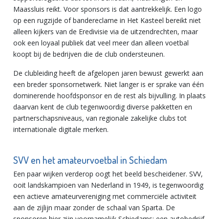
Maassluis reikt. Voor sponsors is dat aantrekkelijk. Een logo
op een rugzijde of bandereclame in Het Kasteel bereikt niet
alleen kijkers van de Eredivisie via de uitzendrechten, maar
ook een loyaal publiek dat veel meer dan alleen voetbal
koopt bij de bedrijven die de club ondersteunen.
De clubleiding heeft de afgelopen jaren bewust gewerkt aan
een breder sponsornetwerk. Niet langer is er sprake van één
dominerende hoofdsponsor en de rest als bijvulling. In plaats
daarvan kent de club tegenwoordig diverse pakketten en
partnerschapsniveaus, van regionale zakelijke clubs tot
internationale digitale merken.
SVV en het amateurvoetbal in Schiedam
Een paar wijken verderop oogt het beeld bescheidener. SVV,
ooit landskampioen van Nederland in 1949, is tegenwoordig
een actieve amateurvereniging met commerciële activiteit
aan de zijlijn maar zonder de schaal van Sparta. De
sponsoren hier zijn voornamelijk Schiedams: een autobedrijf