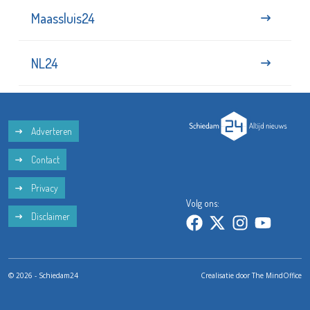
Maassluis24
NL24
Adverteren
Contact
Privacy
Volg ons:
Disclaimer
© 2026 - Schiedam24
Crealisatie door
The MindOffice