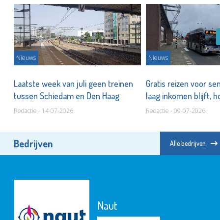
Nieuws
Nieuws
n
Laatste week van juli geen treinen
Gratis reizen voor s
tussen Schiedam en Den Haag
laag inkomen blijft, h
Redactie - 14-07-2026
Redactie - 09-07-2026
Bedrijven
Alle bedrijven
Naut