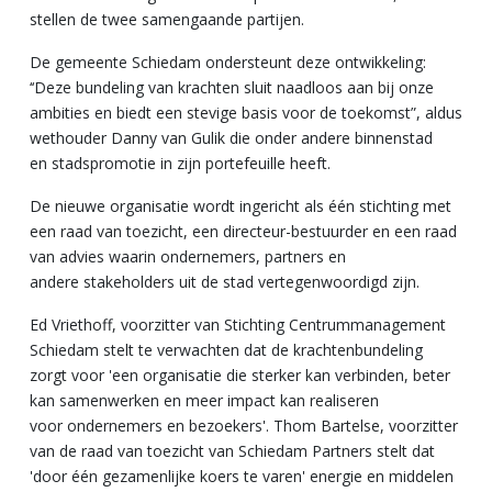
stellen de twee samengaande partijen.
De gemeente Schiedam ondersteunt deze ontwikkeling:
‘‘
Deze bundeling
van krachten sluit naadloos aan bij onze
ambities en biedt een stevige basis voor de
toekomst”
, aldus
wethouder Danny van Gulik die onder andere binnenstad
en
stadspromotie in zijn portefeuille heeft.
De nieuwe organisatie wordt ingericht als één stichting met
een raad van toezicht, een
directeur-bestuurder en een raad
van advies waarin ondernemers, partners en
andere
stakeholders uit de stad vertegenwoordigd zijn.
Ed Vriethoff, voorzitter van Stichting Centrummanagement
Schiedam stelt te verwachten dat de krachtenbundeling
zorgt voor '
een organisatie die
sterker kan verbinden, beter
kan samenwerken en meer impact kan realiseren
voor
ondernemers en bezoekers'.
Thom Bartelse, voorzitter
van de raad van toezicht van Schiedam Partners stelt dat
'd
oor één gezamenlijke koers te varen'
energie en middelen