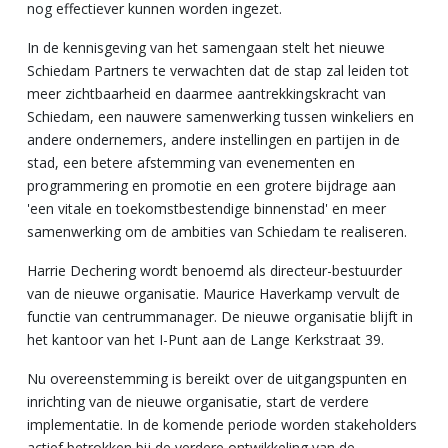
nog effectiever kunnen worden ingezet.
In de kennisgeving van het samengaan stelt het nieuwe
Schiedam Partners te verwachten dat de stap zal leiden tot
meer
zichtbaarheid en daarmee aantrekkingskracht van
Schiedam, een nauwere samenwerking tussen winkeliers en
andere o
ndernemers, andere instellingen en partijen in de
stad, een betere afstemming van e
venementen en
programmering en promotie en een grotere bijdrage
aan
'een vitale en toekomstbestendige binnenstad' en meer
samenwerking om de ambities van Schiedam te realiseren.
Harrie Dechering wordt benoemd als directeur-bestuurder
van de nieuwe
organisatie. Maurice Haverkamp vervult de
functie van centrummanager. De nieuwe
organisatie blijft in
het kantoor van het I-Punt aan de Lange Kerkstraat 39.
Nu overeenstemming is bereikt over de uitgangspunten en
inrichting van de nieuwe
organisatie, start de verdere
implementatie. In de komende periode worden
stakeholders
actief betrokken bij de verdere ontwikkeling van de