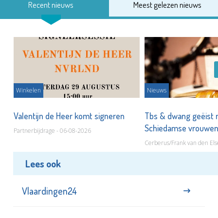
Recent nieuws
Meest gelezen nieuws
Winkelen
Nieuws
Valentijn de Heer komt signeren
Tbs & dwang geëist 
Schiedamse vrouwe
Partnerbijdrage - 06-08-2026
Cerberus/Frank van den Els
Lees ook
Vlaardingen24